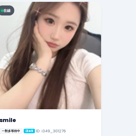
在線
smile
ID: i349_301276
一對多等待中
i349