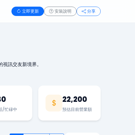
立即更新
安裝說明
分享
的視訊交友新境界。
30
22,200
話/忙碌中
預估目前營業額