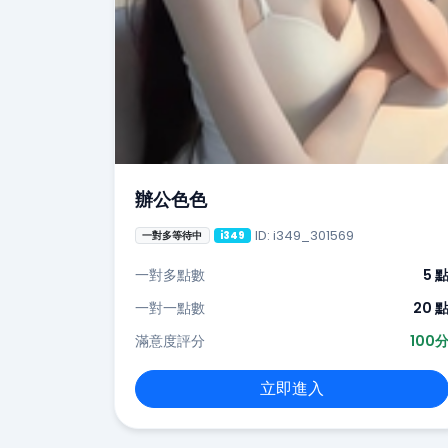
辦公色色
ID: i349_301569
一對多等待中
i349
一對多點數
5 
一對一點數
20 
滿意度評分
100
立即進入