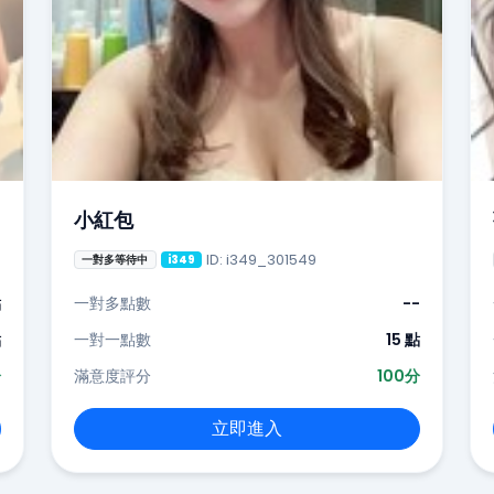
小紅包
ID: i349_301549
一對多等待中
i349
點
一對多點數
--
點
一對一點數
15 點
分
滿意度評分
100分
立即進入