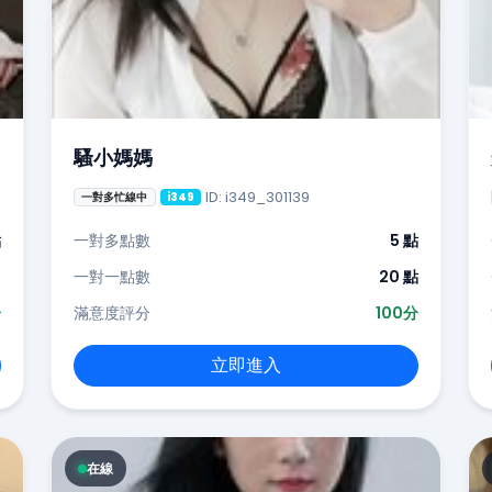
騷小媽媽
ID: i349_301139
一對多忙線中
i349
點
一對多點數
5 點
-
一對一點數
20 點
分
滿意度評分
100分
立即進入
在線