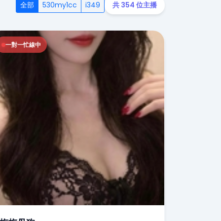
全部
530my1cc
i349
共 354 位主播
一對一忙線中