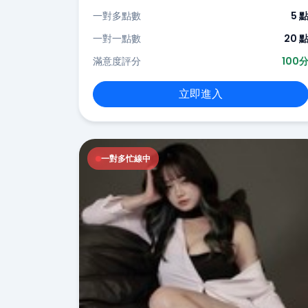
一對多點數
5 
一對一點數
20 
滿意度評分
100
立即進入
一對多忙線中