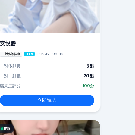
安悅醬
ID: i349_301116
一對多等待中
i349
一對多點數
5 點
一對一點數
20 點
滿意度評分
100分
立即進入
在線