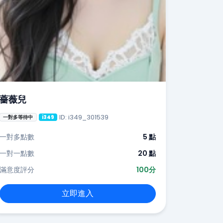
薔薇兒
ID: i349_301539
一對多等待中
i349
一對多點數
5 點
一對一點數
20 點
滿意度評分
100分
立即進入