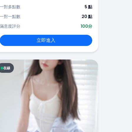
一對多點數
5 點
一對一點數
20 點
滿意度評分
100分
立即進入
在線