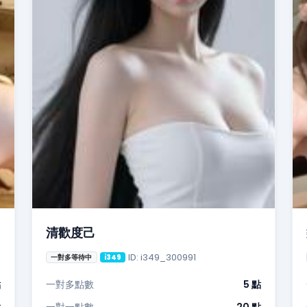
清歡度己
ID: i349_300991
一對多等待中
i349
點
一對多點數
5 點