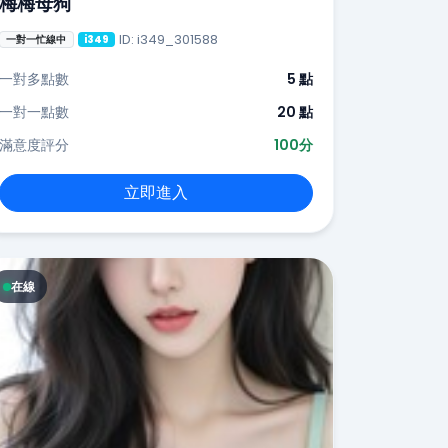
梅梅母狗
ID: i349_301588
一對一忙線中
i349
一對多點數
5 點
一對一點數
20 點
滿意度評分
100分
立即進入
在線