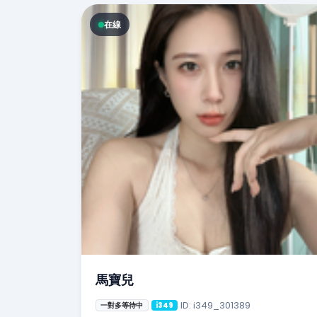
在線
馬寶兒
ID: i349_301389
一對多等待中
i349