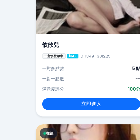
歆歆兒
ID: i349_301225
一對多忙線中
i349
一對多點數
5 
一對一點數
-
滿意度評分
100
立即進入
在線