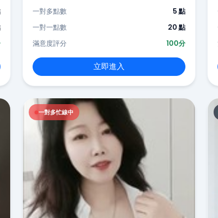
點
一對多點數
5 點
點
一對一點數
20 點
分
滿意度評分
100分
立即進入
一對多忙線中