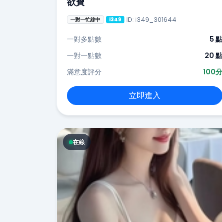
欲寶
ID: i349_301644
一對一忙線中
i349
一對多點數
5 
一對一點數
20 
滿意度評分
100
立即進入
在線