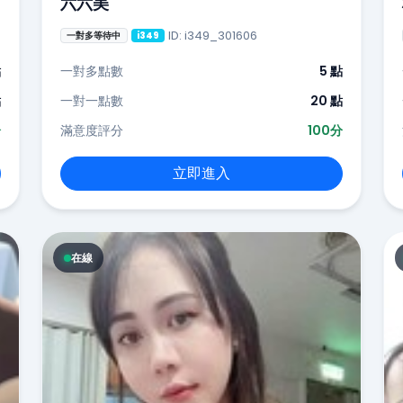
六六美
ID: i349_301606
一對多等待中
i349
點
一對多點數
5 點
點
一對一點數
20 點
分
滿意度評分
100分
立即進入
在線