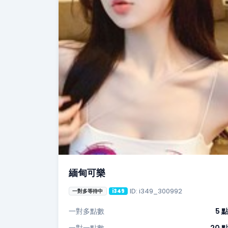
緬甸可樂
ID: i349_300992
一對多等待中
i349
一對多點數
5 