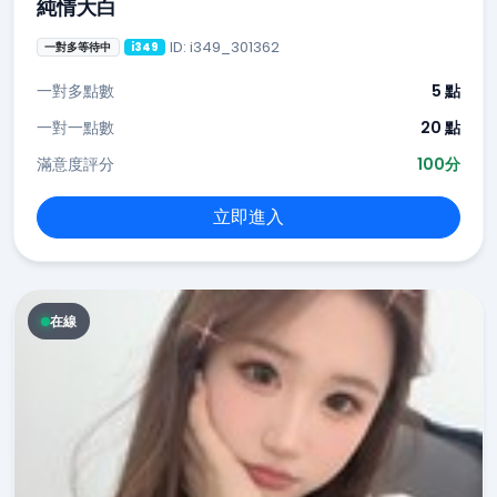
純情大白
ID: i349_301362
一對多等待中
i349
一對多點數
5 點
一對一點數
20 點
滿意度評分
100分
立即進入
在線