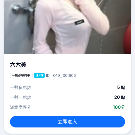
六六美
ID: i349_301606
一對多等待中
i349
一對多點數
5 點
一對一點數
20 點
滿意度評分
100分
立即進入