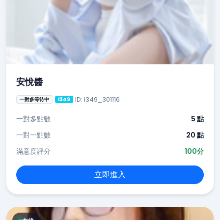
安悅醬
ID: i349_301116
一對多等待中
i349
一對多點數
5 點
一對一點數
20 點
滿意度評分
100分
立即進入