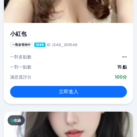
小紅包
ID: i349_301549
一對多等待中
i349
一對多點數
--
一對一點數
15 點
滿意度評分
100分
立即進入
在線