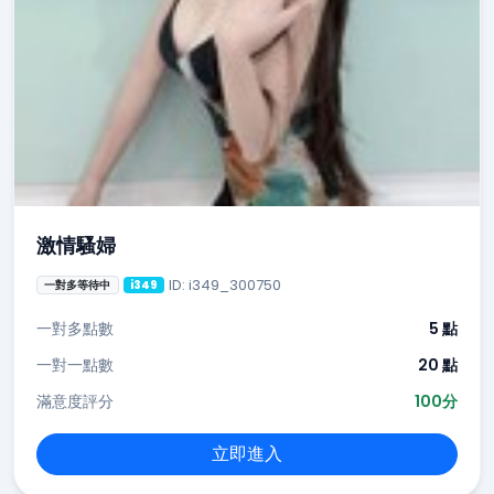
激情騷婦
ID: i349_300750
一對多等待中
i349
一對多點數
5 點
一對一點數
20 點
滿意度評分
100分
立即進入