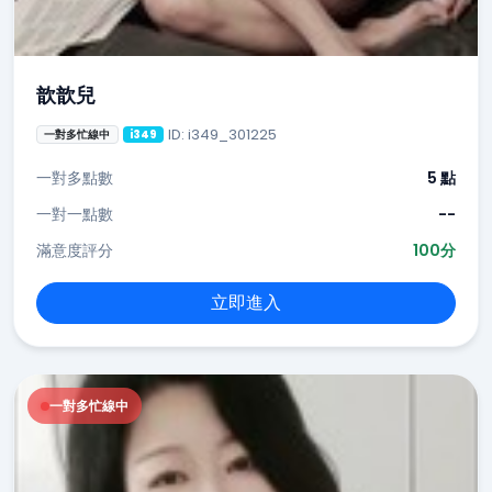
歆歆兒
ID: i349_301225
一對多忙線中
i349
一對多點數
5 點
一對一點數
--
滿意度評分
100分
立即進入
一對多忙線中