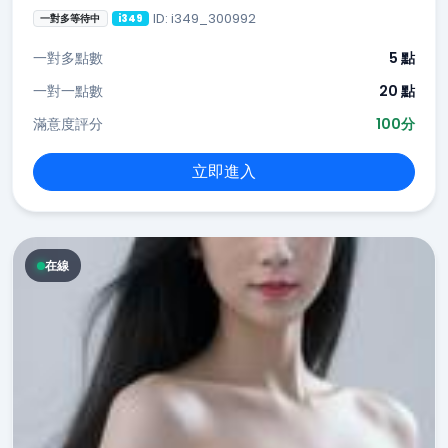
ID: i349_300992
一對多等待中
i349
一對多點數
5 點
一對一點數
20 點
滿意度評分
100分
立即進入
在線