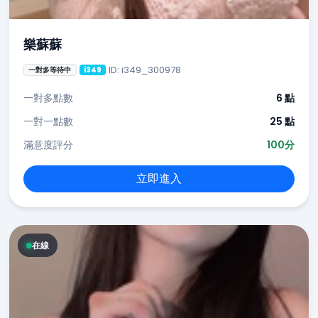
樂蘇蘇
ID: i349_300978
一對多等待中
i349
一對多點數
6 點
一對一點數
25 點
滿意度評分
100分
立即進入
在線