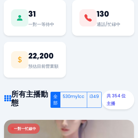
31
130
一對一等待中
通話/忙碌中
22,200
預估目前營業額
所有主播動
共 354 位
全
530my1cc
i349
態
部
主播
一對一忙線中