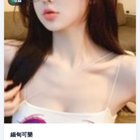
在線
緬甸可樂