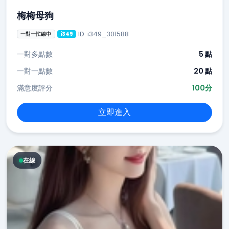
梅梅母狗
ID: i349_301588
一對一忙線中
i349
一對多點數
5 點
一對一點數
20 點
滿意度評分
100分
立即進入
在線