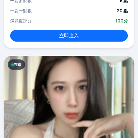
一對多點數
5 點
一對一點數
20 點
滿意度評分
100分
立即進入
在線