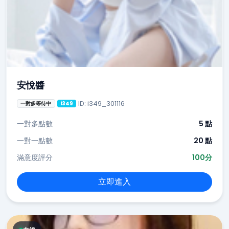
安悅醬
ID: i349_301116
一對多等待中
i349
一對多點數
5 點
一對一點數
20 點
滿意度評分
100分
立即進入