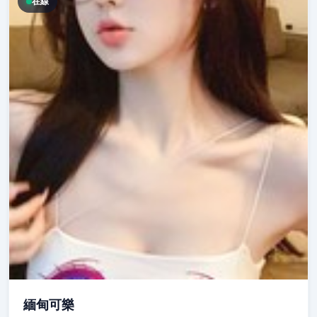
在線
緬甸可樂