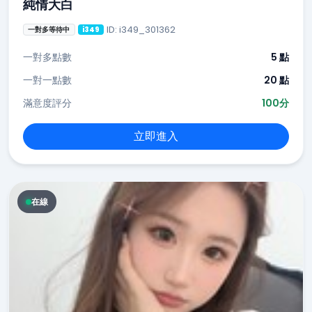
純情大白
ID: i349_301362
一對多等待中
i349
一對多點數
5 點
一對一點數
20 點
滿意度評分
100分
立即進入
在線