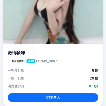
激情騷婦
ID: i349_300750
一對多等待中
i349
一對多點數
5 點
一對一點數
20 點
滿意度評分
100分
立即進入