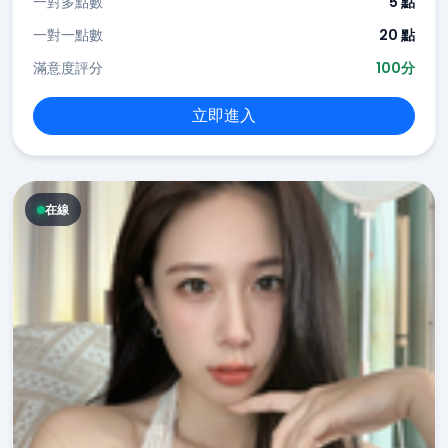
一對多點數
5 點
一對一點數
20 點
滿意度評分
100分
立即進入
在線