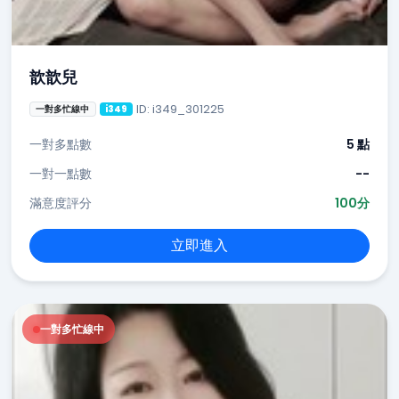
歆歆兒
ID: i349_301225
一對多忙線中
i349
一對多點數
5 點
一對一點數
--
滿意度評分
100分
立即進入
一對多忙線中