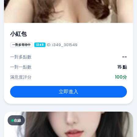
小紅包
ID: i349_301549
一對多等待中
i349
一對多點數
--
一對一點數
15 點
滿意度評分
100分
立即進入
在線