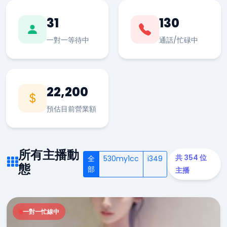
31
130
一對一等待中
通話/忙碌中
22,200
預估目前營業額
所有主播動
共 354 位
全
530my1cc
i349
態
部
主播
一對一忙線中