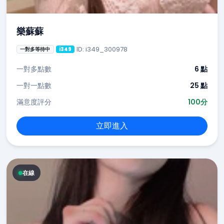
樂蘇蘇
ID: i349_300978
一對多等待中
i349
一對多點數
6 點
一對一點數
25 點
滿意度評分
100分
立即進入
在線