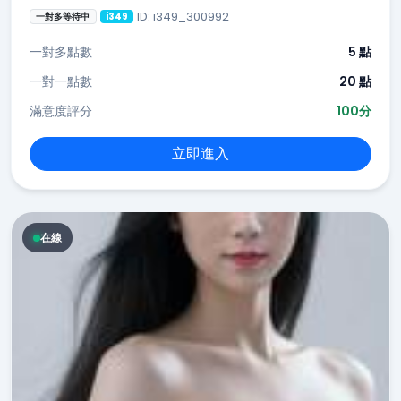
ID: i349_300992
一對多等待中
i349
一對多點數
5 點
一對一點數
20 點
滿意度評分
100分
立即進入
在線