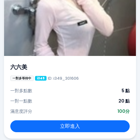
六六美
ID: i349_301606
一對多等待中
i349
一對多點數
5 點
一對一點數
20 點
滿意度評分
100分
立即進入