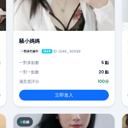
騷小媽媽
ID: i349_301139
一對多忙線中
i349
點
一對多點數
5 點
-
一對一點數
20 點
分
滿意度評分
100分
立即進入
在線