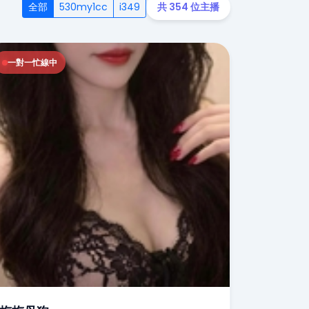
全部
530my1cc
i349
共 354 位主播
一對一忙線中