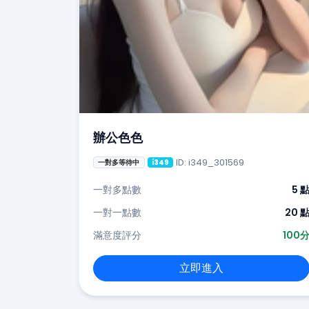
辦公色色
ID: i349_301569
一對多等待中
i349
一對多點數
5 
一對一點數
20 
滿意度評分
100
立即進入