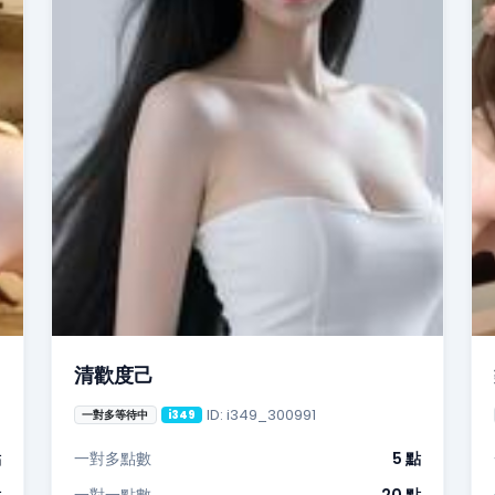
清歡度己
ID: i349_300991
一對多等待中
i349
點
一對多點數
5 點