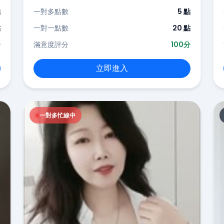
點
一對多點數
5 點
點
一對一點數
20 點
分
滿意度評分
100分
立即進入
一對多忙線中