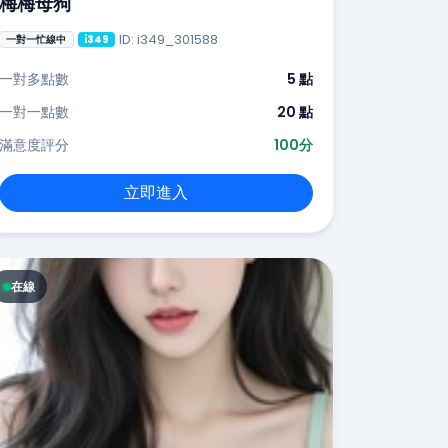
梅梅母狗
ID: i349_301588
一對一忙線中
i349
一對多點數
5 點
一對一點數
20 點
滿意度評分
100分
立即進入
在線