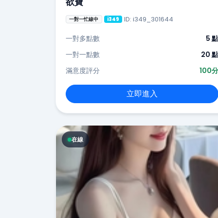
欲寶
ID: i349_301644
一對一忙線中
i349
一對多點數
5 
一對一點數
20 
滿意度評分
100
立即進入
在線