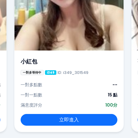
小紅包
ID: i349_301549
一對多等待中
i349
點
一對多點數
--
點
一對一點數
15 點
分
滿意度評分
100分
立即進入