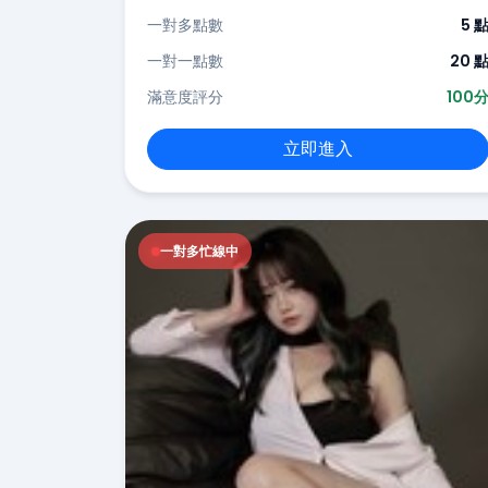
一對多點數
5 
一對一點數
20 
滿意度評分
100
立即進入
一對多忙線中