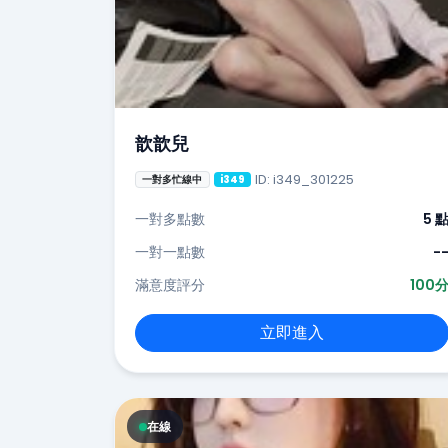
歆歆兒
ID: i349_301225
一對多忙線中
i349
一對多點數
5 
一對一點數
-
滿意度評分
100
立即進入
在線