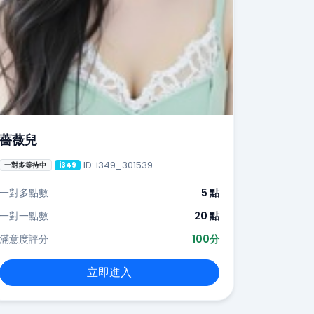
薔薇兒
ID: i349_301539
一對多等待中
i349
一對多點數
5 點
一對一點數
20 點
滿意度評分
100分
立即進入