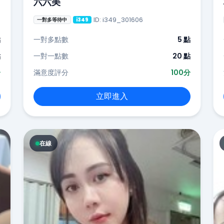
六六美
ID: i349_301606
一對多等待中
i349
點
一對多點數
5 點
點
一對一點數
20 點
分
滿意度評分
100分
立即進入
在線