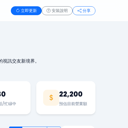
立即更新
安裝說明
分享
的視訊交友新境界。
30
22,200
話/忙碌中
預估目前營業額