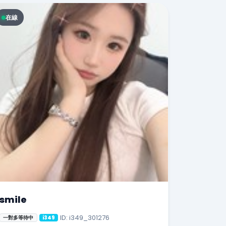
在線
smile
ID: i349_301276
一對多等待中
i349