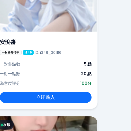
安悅醬
ID: i349_301116
一對多等待中
i349
一對多點數
5 點
一對一點數
20 點
滿意度評分
100分
立即進入
在線