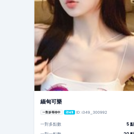
緬甸可樂
ID: i349_300992
一對多等待中
i349
一對多點數
5 