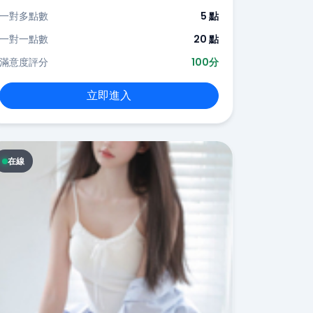
一對多點數
5 點
一對一點數
20 點
滿意度評分
100分
立即進入
在線