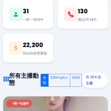
31
130
一對一等待中
通話/忙碌中
22,200
預估目前營業額
所有主播動
共 354 位
全
530my1cc
i349
態
部
主播
一對一忙線中