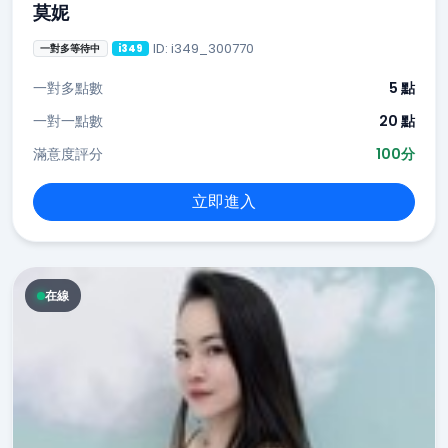
莫妮
ID: i349_300770
一對多等待中
i349
一對多點數
5 點
一對一點數
20 點
滿意度評分
100分
立即進入
在線