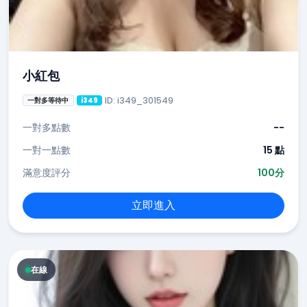
小紅包
ID: i349_301549
一對多等待中
i349
一對多點數
--
一對一點數
15 點
滿意度評分
100分
立即進入
在線