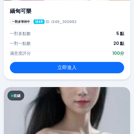
緬甸可樂
ID: i349_300992
一對多等待中
i349
一對多點數
5 點
一對一點數
20 點
滿意度評分
100分
立即進入
在線