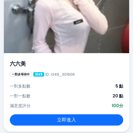
六六美
ID: i349_301606
一對多等待中
i349
一對多點數
5 點
一對一點數
20 點
滿意度評分
100分
立即進入