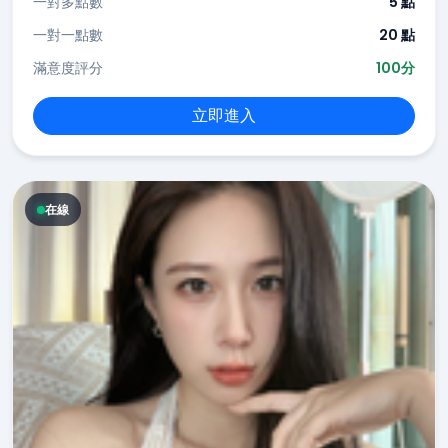
一對多點數
5 點
一對一點數
20 點
滿意度評分
100分
立即進入
在線