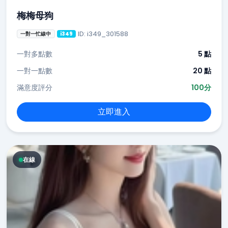
梅梅母狗
ID: i349_301588
一對一忙線中
i349
一對多點數
5 點
一對一點數
20 點
滿意度評分
100分
立即進入
在線