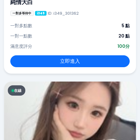
純情大白
ID: i349_301362
一對多等待中
i349
一對多點數
5 點
一對一點數
20 點
滿意度評分
100分
立即進入
在線