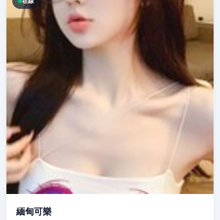
在線
緬甸可樂