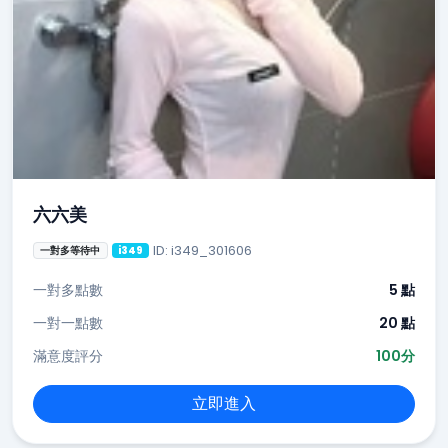
六六美
ID: i349_301606
一對多等待中
i349
一對多點數
5 點
一對一點數
20 點
滿意度評分
100分
立即進入