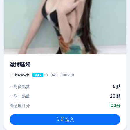
激情騷婦
ID: i349_300750
一對多等待中
i349
一對多點數
5 點
一對一點數
20 點
滿意度評分
100分
立即進入