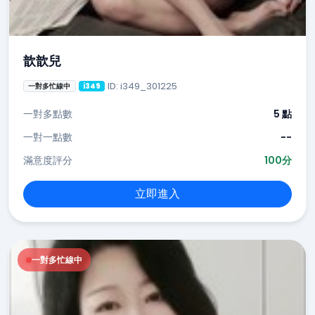
歆歆兒
ID: i349_301225
一對多忙線中
i349
一對多點數
5 點
一對一點數
--
滿意度評分
100分
立即進入
一對多忙線中