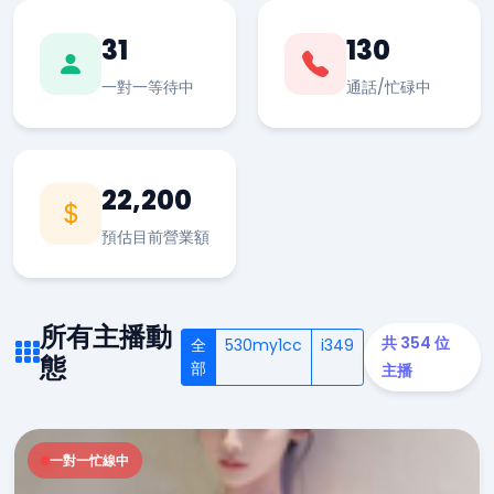
31
130
一對一等待中
通話/忙碌中
22,200
預估目前營業額
所有主播動
共 354 位
全
530my1cc
i349
態
部
主播
一對一忙線中