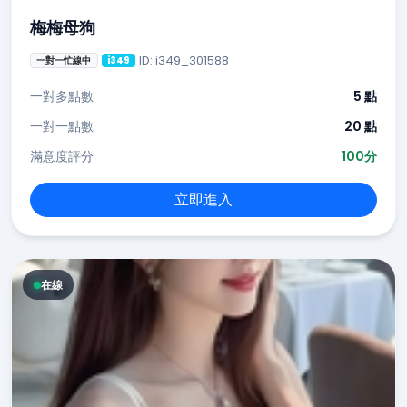
梅梅母狗
ID: i349_301588
一對一忙線中
i349
一對多點數
5 點
一對一點數
20 點
滿意度評分
100分
立即進入
在線