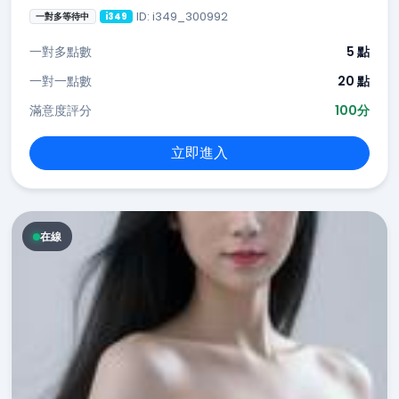
ID: i349_300992
一對多等待中
i349
一對多點數
5 點
一對一點數
20 點
滿意度評分
100分
立即進入
在線