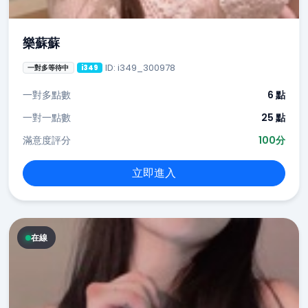
樂蘇蘇
ID: i349_300978
一對多等待中
i349
一對多點數
6 點
一對一點數
25 點
滿意度評分
100分
立即進入
在線