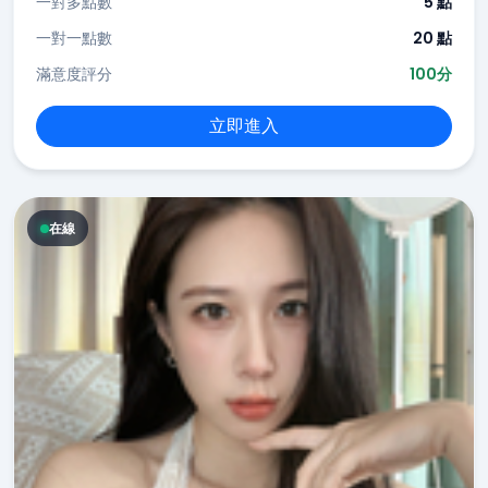
一對多點數
5 點
一對一點數
20 點
滿意度評分
100分
立即進入
在線