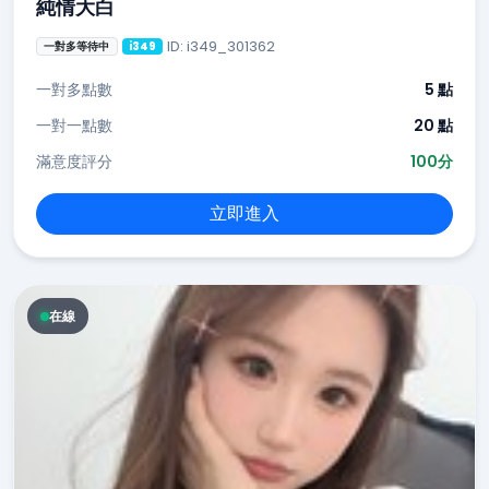
純情大白
ID: i349_301362
一對多等待中
i349
一對多點數
5 點
一對一點數
20 點
滿意度評分
100分
立即進入
在線