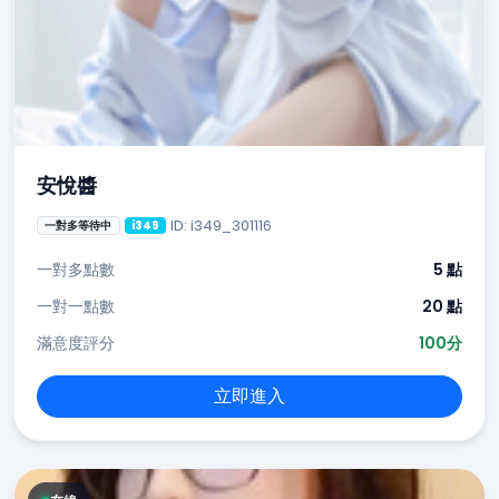
安悅醬
ID: i349_301116
一對多等待中
i349
一對多點數
5 點
一對一點數
20 點
滿意度評分
100分
立即進入