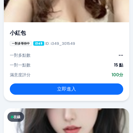
小紅包
ID: i349_301549
一對多等待中
i349
一對多點數
--
一對一點數
15 點
滿意度評分
100分
立即進入
在線