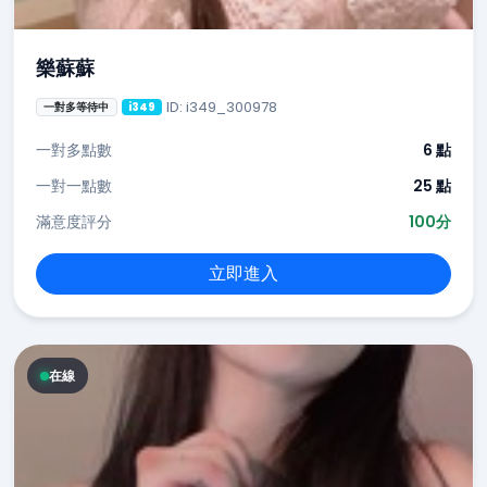
樂蘇蘇
ID: i349_300978
一對多等待中
i349
一對多點數
6 點
一對一點數
25 點
滿意度評分
100分
立即進入
在線