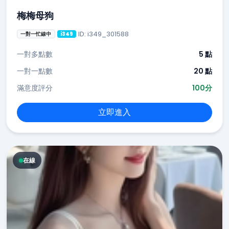
梅梅母狗
ID: i349_301588
一對一忙線中
i349
一對多點數
5 點
一對一點數
20 點
滿意度評分
100分
立即進入
在線