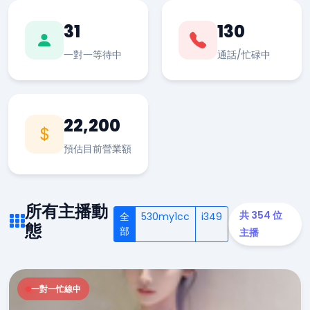
31
130
一對一等待中
通話/忙碌中
22,200
預估目前營業額
所有主播動
共 354 位
全
530my1cc
i349
態
部
主播
一對一忙線中