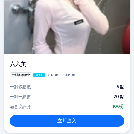
六六美
ID: i349_301606
一對多等待中
i349
一對多點數
5 點
一對一點數
20 點
滿意度評分
100分
立即進入