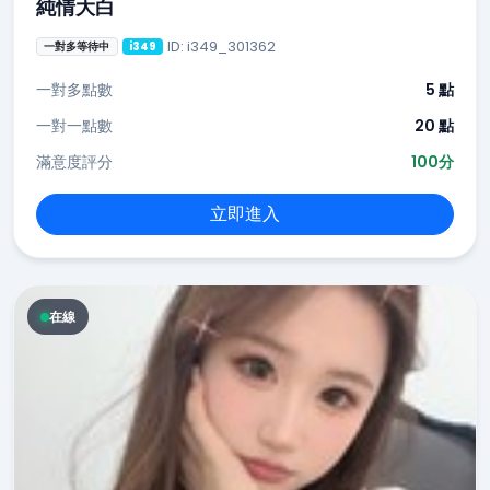
純情大白
ID: i349_301362
一對多等待中
i349
一對多點數
5 點
一對一點數
20 點
滿意度評分
100分
立即進入
在線