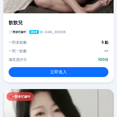
歆歆兒
ID: i349_301225
一對多忙線中
i349
一對多點數
5 點
一對一點數
--
滿意度評分
100分
立即進入
一對多忙線中