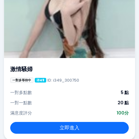
激情騷婦
ID: i349_300750
一對多等待中
i349
一對多點數
5 點
一對一點數
20 點
滿意度評分
100分
立即進入