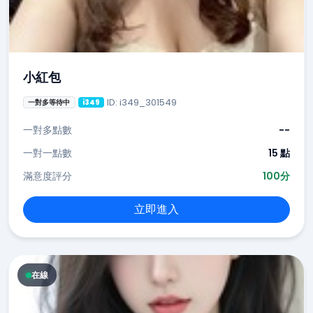
小紅包
ID: i349_301549
一對多等待中
i349
一對多點數
--
一對一點數
15 點
滿意度評分
100分
立即進入
在線