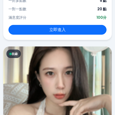
一對多點數
5 點
一對一點數
20 點
滿意度評分
100分
立即進入
在線