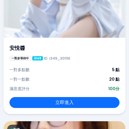
安悅醬
ID: i349_301116
一對多等待中
i349
一對多點數
5 點
一對一點數
20 點
滿意度評分
100分
立即進入