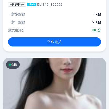
ID: i349_300992
一對多等待中
i349
一對多點數
5 點
一對一點數
20 點
滿意度評分
100分
立即進入
在線