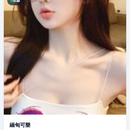
在線
緬甸可樂