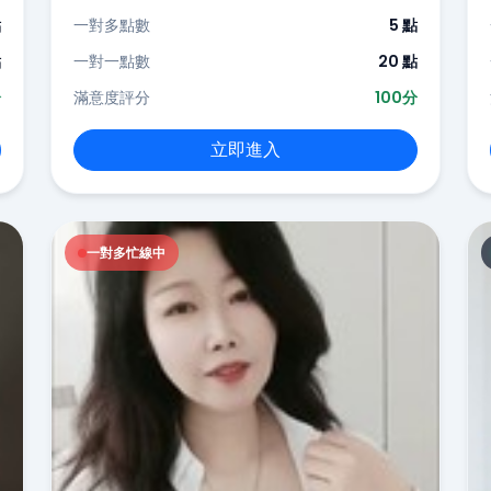
點
一對多點數
5 點
點
一對一點數
20 點
分
滿意度評分
100分
立即進入
一對多忙線中