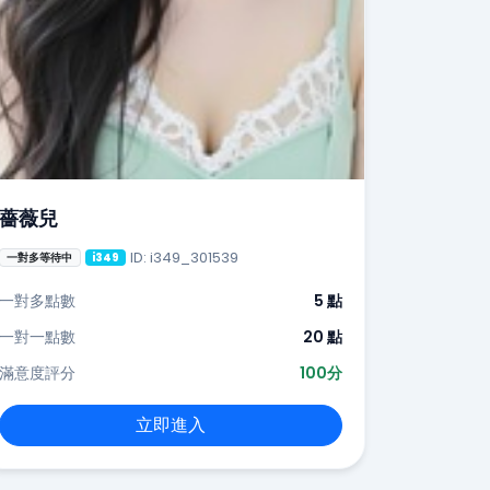
薔薇兒
ID: i349_301539
一對多等待中
i349
一對多點數
5 點
一對一點數
20 點
滿意度評分
100分
立即進入