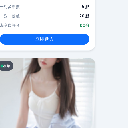
一對多點數
5 點
一對一點數
20 點
滿意度評分
100分
立即進入
在線