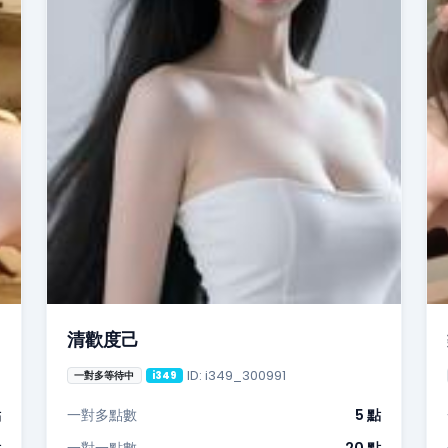
清歡度己
ID: i349_300991
一對多等待中
i349
點
一對多點數
5 點