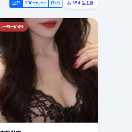
全部
530my1cc
i349
共 354 位主播
一對一忙線中