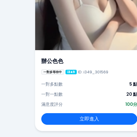
辦公色色
ID: i349_301569
一對多等待中
i349
一對多點數
5 
一對一點數
20 
滿意度評分
100
立即進入