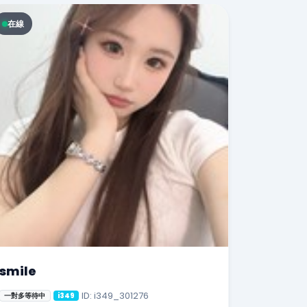
在線
smile
ID: i349_301276
一對多等待中
i349