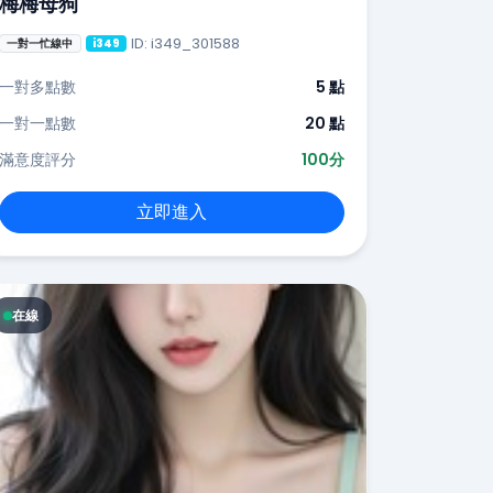
梅梅母狗
ID: i349_301588
一對一忙線中
i349
一對多點數
5 點
一對一點數
20 點
滿意度評分
100分
立即進入
在線