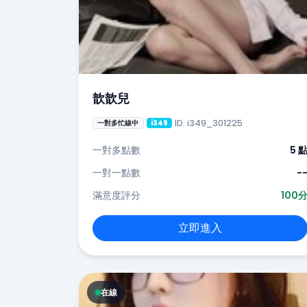
歆歆兒
ID: i349_301225
一對多忙線中
i349
一對多點數
5 
一對一點數
-
滿意度評分
100
立即進入
在線