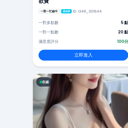
欲寶
ID: i349_301644
一對一忙線中
i349
一對多點數
5 
一對一點數
20 
滿意度評分
100
立即進入
在線