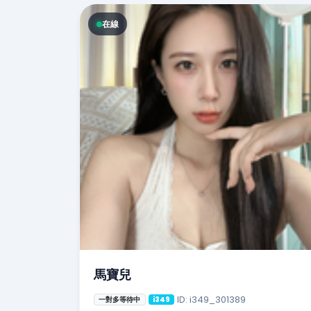
在線
馬寶兒
ID: i349_301389
一對多等待中
i349