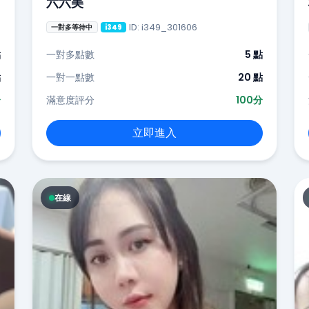
六六美
ID: i349_301606
一對多等待中
i349
點
一對多點數
5 點
點
一對一點數
20 點
分
滿意度評分
100分
立即進入
在線