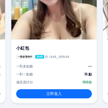
小紅包
ID: i349_301549
一對多等待中
i349
點
一對多點數
--
點
一對一點數
15 點
分
滿意度評分
100分
立即進入