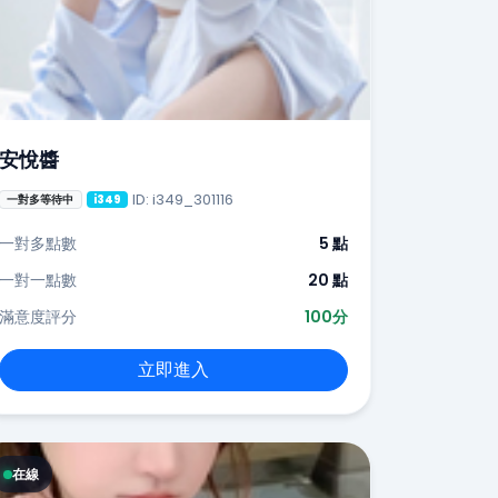
安悅醬
ID: i349_301116
一對多等待中
i349
一對多點數
5 點
一對一點數
20 點
滿意度評分
100分
立即進入
在線