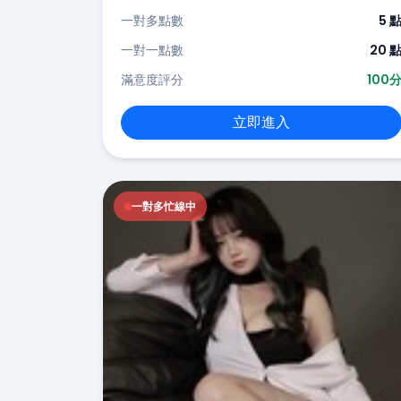
一對多點數
5 
一對一點數
20 
滿意度評分
100
立即進入
一對多忙線中