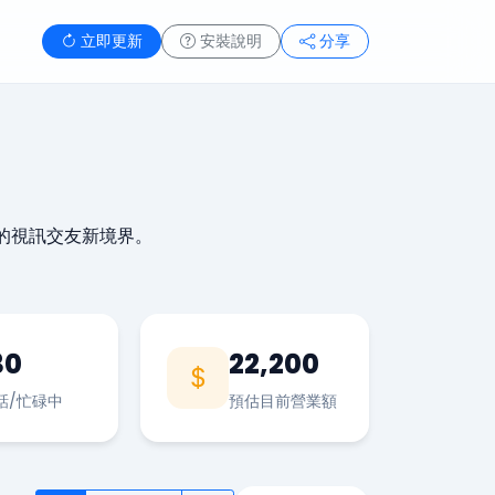
立即更新
安裝說明
分享
的視訊交友新境界。
30
22,200
話/忙碌中
預估目前營業額