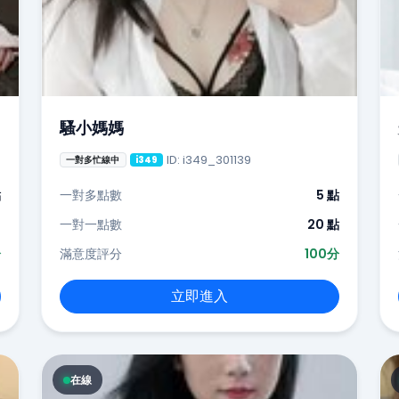
騷小媽媽
ID: i349_301139
一對多忙線中
i349
點
一對多點數
5 點
-
一對一點數
20 點
分
滿意度評分
100分
立即進入
在線