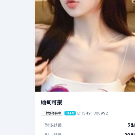
緬甸可樂
ID: i349_300992
一對多等待中
i349
一對多點數
5 