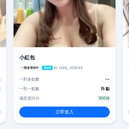
小紅包
ID: i349_301549
一對多等待中
i349
點
一對多點數
--
點
一對一點數
15 點
分
滿意度評分
100分
立即進入