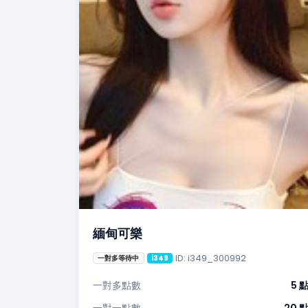
緬甸可樂
ID: i349_300992
一對多等待中
i349
一對多點數
5 