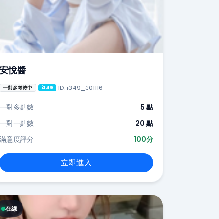
安悅醬
ID: i349_301116
一對多等待中
i349
一對多點數
5 點
一對一點數
20 點
滿意度評分
100分
立即進入
在線