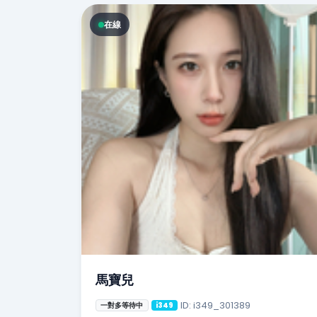
在線
馬寶兒
ID: i349_301389
一對多等待中
i349