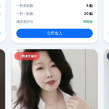
點
一對多點數
5 點
點
一對一點數
20 點
分
滿意度評分
100分
立即進入
一對多忙線中