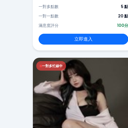
一對多點數
5 
一對一點數
20 
滿意度評分
100
立即進入
一對多忙線中