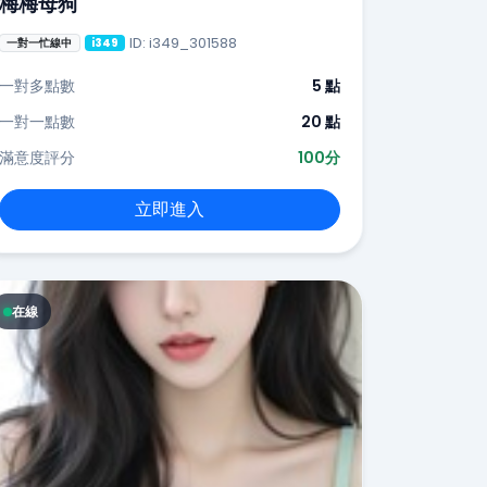
梅梅母狗
ID: i349_301588
一對一忙線中
i349
一對多點數
5 點
一對一點數
20 點
滿意度評分
100分
立即進入
在線