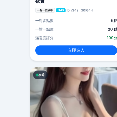
欲寶
ID: i349_301644
一對一忙線中
i349
一對多點數
5 
一對一點數
20 
滿意度評分
100
立即進入
在線