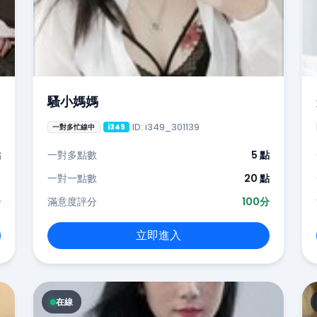
騷小媽媽
ID: i349_301139
一對多忙線中
i349
點
一對多點數
5 點
-
一對一點數
20 點
分
滿意度評分
100分
立即進入
在線