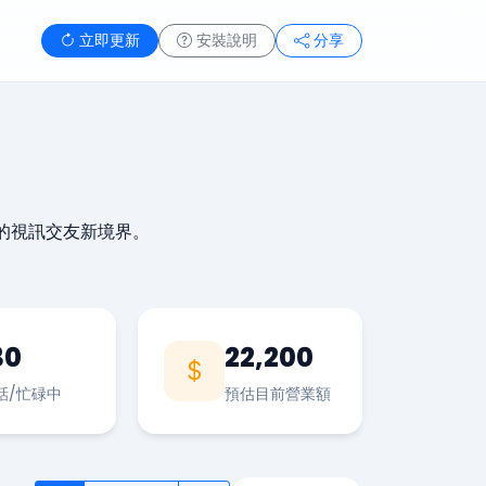
立即更新
安裝說明
分享
的視訊交友新境界。
30
22,200
話/忙碌中
預估目前營業額