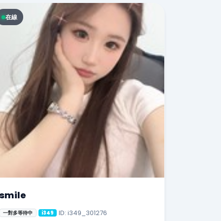
在線
smile
ID: i349_301276
一對多等待中
i349