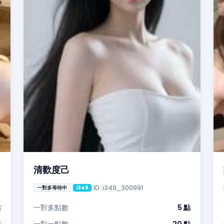
清歡度己
ID: i349_300991
一對多等待中
i349
點
一對多點數
5 點