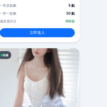
一對多點數
5 點
一對一點數
20 點
滿意度評分
100分
立即進入
在線