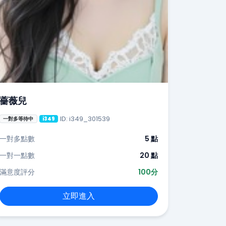
薔薇兒
ID: i349_301539
一對多等待中
i349
一對多點數
5 點
一對一點數
20 點
滿意度評分
100分
立即進入