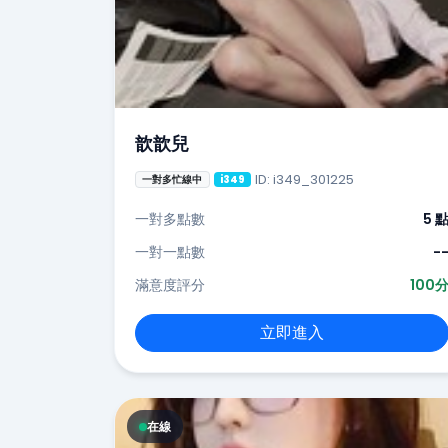
歆歆兒
ID: i349_301225
一對多忙線中
i349
一對多點數
5 
一對一點數
-
滿意度評分
100
立即進入
在線