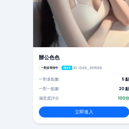
辦公色色
ID: i349_301569
一對多等待中
i349
一對多點數
5 
一對一點數
20 
滿意度評分
100
立即進入