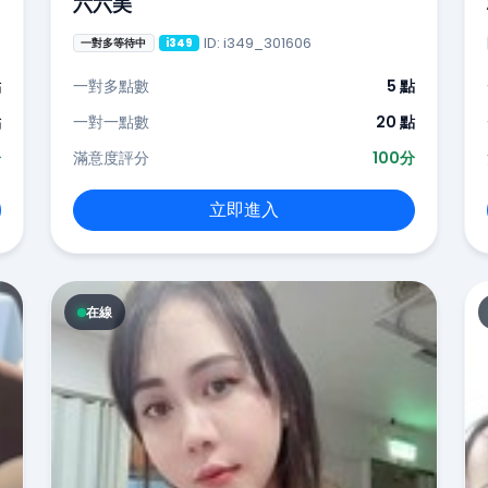
六六美
ID: i349_301606
一對多等待中
i349
點
一對多點數
5 點
點
一對一點數
20 點
分
滿意度評分
100分
立即進入
在線